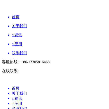
首页
关于我们
ai资讯
ai应用
联系我们
客服热线:
+86-13305816468
在线联系:
首页
关于我们
ai资讯
ai应用
联系我们