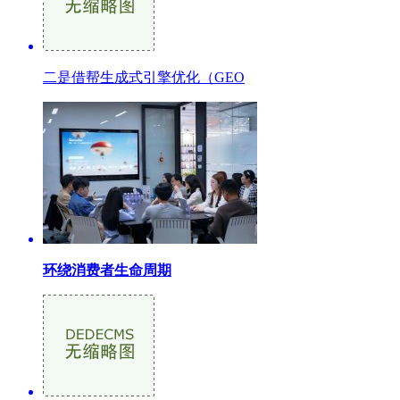
二是借帮生成式引擎优化（GEO
环绕消费者生命周期